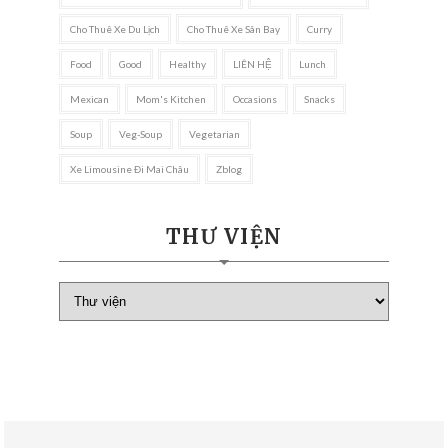
Cho Thuê Xe Du Lịch
Cho Thuê Xe Sân Bay
Curry
Food
Good
Healthy
LIÊN HỆ
Lunch
Mexican
Mom's Kitchen
Occasions
Snacks
Soup
Veg-Soup
Vegetarian
Xe Limousine Đi Mai Châu
Zblog
THƯ VIỆN