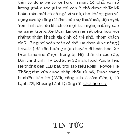
tiến từ dòng xe từ xe Ford Transit 16 Chỗ, với số
lượng ghế được giảm chỉ còn 9 chỗ được thiết kế
hoàn toàn mới có độ ngả vừa đủ, cho không gian sử
dụng cực kỳ rộng rãi, đảm bảo sự thoải mái, tiện nghi,
Yên Tĩnh cho du khách có một trải nghiệm đẳng cấp
và sang trọng. Xe Dcar Limousine rất phù hợp với
những nhóm khách gia đình có trẻ nhỏ, nhóm khách
từ 5 - 7 người hoàn toàn có thể lựa chọn đi xe riêng (
Private ) để tận hưởng một chuyến đi hoàn hảo. Xe
Dcar Limosine được Trang bị: Nội thất da cao cấp,
Dàn âm thanh, TV Led Sony 32 inch, Ipad, Apple Tivi,
Hệ thống đèn LED bầu trời sao kiểu Rolls - Royce, Hệ
Thống rèm cửa được nhập khẩu từ mỹ, Được trang
bị nhiều tiện ích ( Wifi, cổng usb, ổ cắm điện, ), Tủ
Lạnh 22l, Khoang hành lý rộng rãi ,
click here →
TIN TỨC