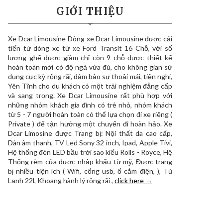
GIỚI THIỆU
Xe Dcar Limousine Dòng xe Dcar Limousine được cải
tiến từ dòng xe từ xe Ford Transit 16 Chỗ, với số
lượng ghế được giảm chỉ còn 9 chỗ được thiết kế
hoàn toàn mới có độ ngả vừa đủ, cho không gian sử
dụng cực kỳ rộng rãi, đảm bảo sự thoải mái, tiện nghi,
Yên Tĩnh cho du khách có một trải nghiệm đẳng cấp
và sang trọng. Xe Dcar Limousine rất phù hợp với
những nhóm khách gia đình có trẻ nhỏ, nhóm khách
từ 5 - 7 người hoàn toàn có thể lựa chọn đi xe riêng (
Private ) để tận hưởng một chuyến đi hoàn hảo. Xe
Dcar Limosine được Trang bị: Nội thất da cao cấp,
Dàn âm thanh, TV Led Sony 32 inch, Ipad, Apple Tivi,
Hệ thống đèn LED bầu trời sao kiểu Rolls - Royce, Hệ
Thống rèm cửa được nhập khẩu từ mỹ, Được trang
bị nhiều tiện ích ( Wifi, cổng usb, ổ cắm điện, ), Tủ
Lạnh 22l, Khoang hành lý rộng rãi ,
click here →