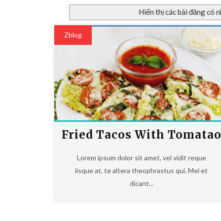
Hiển thị các bài đăng có 
Zblog
Fried Tacos With Tomata
Salad And Red Curry,
Lorem ipsum dolor sit amet, vel vidit reque
iisque at, te altera theophrastus qui. Mei et
dicant...