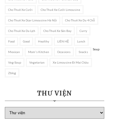
Cho Thuê Xe Cưới
Cho Thuê Xe Cưới Limousine
Cho Thuê Xe Dcar Limousine Hà Nội
Cho Thuê Xe Du 4 Chỗ
Cho Thuê Xe Du Lịch
Cho Thuê Xe Sân Bay
Curry
Food
Good
Healthy
LIÊN HỆ
Lunch
Soup
Mexican
Mom's Kitchen
Occasions
Snacks
Veg-Soup
Vegetarian
Xe Limousine Đi Mai Châu
Zblog
THƯ VIỆN