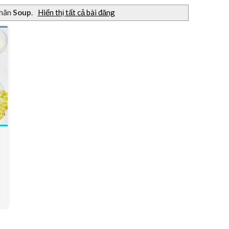
nhãn
Soup
.
Hiển thị tất cả bài đăng
0
o