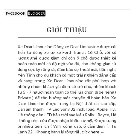
FACEBOOK
BLOGGER
GIỚI THIỆU
Xe Dcar Limousine Dòng xe Dcar Limousine được cải
tiến từ dòng xe từ xe Ford Transit 16 Chỗ, với số
lượng ghế được giảm chỉ còn 9 chỗ được thiết kế
hoàn toàn mới có độ ngả vừa đủ, cho không gian sử
dụng cực kỳ rộng rãi, đảm bảo sự thoải mái, tiện nghi,
Yên Tĩnh cho du khách có một trải nghiệm đẳng cấp
và sang trọng. Xe Dcar Limousine rất phù hợp với
những nhóm khách gia đình có trẻ nhỏ, nhóm khách
từ 5 - 7 người hoàn toàn có thể lựa chọn đi xe riêng (
Private ) để tận hưởng một chuyến đi hoàn hảo. Xe
Dcar Limosine được Trang bị: Nội thất da cao cấp,
Dàn âm thanh, TV Led Sony 32 inch, Ipad, Apple Tivi,
Hệ thống đèn LED bầu trời sao kiểu Rolls - Royce, Hệ
Thống rèm cửa được nhập khẩu từ mỹ, Được trang
bị nhiều tiện ích ( Wifi, cổng usb, ổ cắm điện, ), Tủ
Lạnh 22l, Khoang hành lý rộng rãi ,
click here →