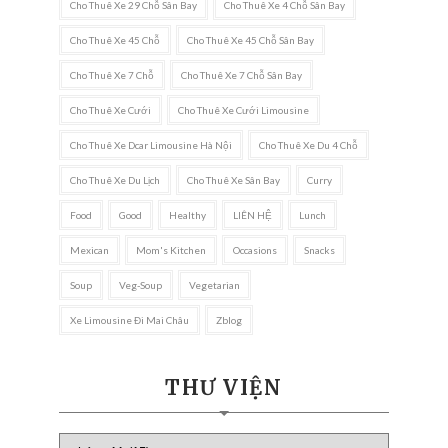
Cho Thuê Xe 29 Chỗ Sân Bay
Cho Thuê Xe 4 Chỗ Sân Bay
Cho Thuê Xe 45 Chỗ
Cho Thuê Xe 45 Chỗ Sân Bay
Cho Thuê Xe 7 Chỗ
Cho Thuê Xe 7 Chỗ Sân Bay
Cho Thuê Xe Cưới
Cho Thuê Xe Cưới Limousine
Cho Thuê Xe Dcar Limousine Hà Nội
Cho Thuê Xe Du 4 Chỗ
Cho Thuê Xe Du Lịch
Cho Thuê Xe Sân Bay
Curry
Food
Good
Healthy
LIÊN HỆ
Lunch
Mexican
Mom's Kitchen
Occasions
Snacks
Soup
Veg-Soup
Vegetarian
Xe Limousine Đi Mai Châu
Zblog
THƯ VIỆN