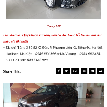
Camry 2.0E
Liên đặt xe : Quý khách vui lòng liên hệ để được hỗ trợ tư vấn với
mức giá tốt nhất
– Địa chỉ: Tầng 3 Số 52 Xã Đàn, P. Phương Liên, Q. Đống Đa, Hà Nội.
– Hotlines: Mr. Kiệt –
0989 854 199
or Mr. Vương –
0934 583 675
.
– SĐT Cố Định:
043.5162.898
Share This: