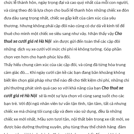
chức lễ thành hôn, ngày trọng đại và cao quý nhất của mỗi con người,
và cũng theo đó là lựa chọn cho buổi lể thanh hôn những chiếc xe đón
đưa dâu sang trọng nhất, chiếc xe gắp kết của cảm xúc của yêu
thương. Nhưng không phải cặp đôi nào cũng có dư dả về kinh tế để
thuê cho mình một chiếc xe siêu sang như vây. Nhận thấy vậy
Cho
thuê xe cưới giá rẻ Hà Nội
xin được gửi đến toàn thể các cặp đôi
những dịch vụ xe cưới với mức chi phí rẻ không tưởng. Góp phần
chọn vẹn hơn cho hạnh phúc lứa đôi.
Thấy hiểu chung cảm xúc của các cặp đôi, và cũng đã từng hòa trung
cảm giác đó…. Khi ngày cưới cận kề các bạn đang băn khoăng không
biết lên chọn giải pháp như thế nào đề cho tiết kiệm chi phí, những chi
phí thường phát sinh quá cao so với khả năng của bạn
Cho thuê xe
cưới giá rẻ Hà Nội
sẽ là một sự lựa chọn vô cùng sang suốt cho các
bạn trẻ. Với đội ngũ nhân viên tư vấn tận tình, tận tâm, tất cả nhưng
chiếc xe mà chúng tôi cung cấp và đem vào sử dụng, đều là những
chiếc xe mới nhất, Mầu sơn tươi tăn, nội thất bên trong xe rất mới, xe
được bảo dưỡng thường xuyên, phụ tùng thay thế chính hãng đảm