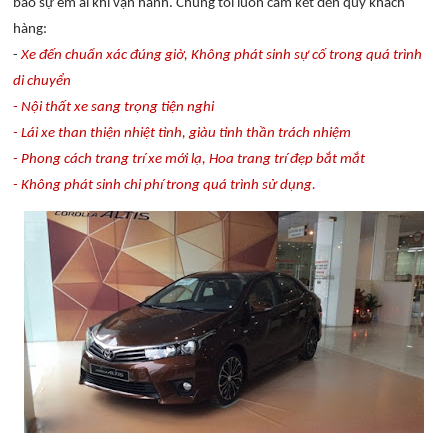
bảo sự êm ái khi vận hành. Chúng tôi luôn cam kết đến quý khách
hàng:
-
Xe đến chuẩn xác đúng giờ, Không phát sinh sự cố trong quá trình
di chuyển
- Nội thất xe sang trọng tiện nghi
- Lái xe than thiện nhiệt tình, giàu tinh thần trách nhiệm
- Phong cách trang trí xe mới lạ, Hoa trang trí đẹp bắt mắt
- Không phát sinh chi phí trong quá trình sử dụng.